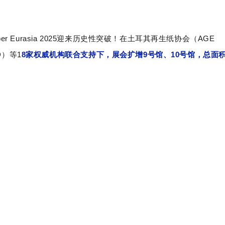
per Eurasia 2025迎来历史性突破！在土耳其再生纸协会（
AGE
D
）等
1
8
家权威机构联合支持下，
展会扩增
9号馆、10号馆
，总面