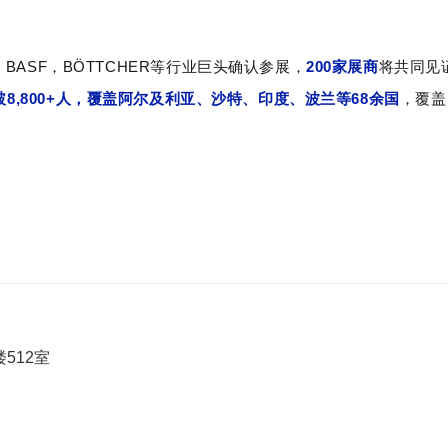
,
BASF
，BÖTTCHER等行业巨头确认参展，
200
家展商
将共同见
破
8,800+
人，覆盖阿尔及利亚、沙特、印度、波兰等
68
余国
，覆盖
512室