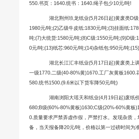
550.书页：1640.统书：1640.绳子包少10元/吨!
湖北荆州玖龙纸业(5月26日起)黄废类D级(
1980元/吨;(2)乙级牛皮纸:1830元/吨;(3)挂面纸:1780
吨;(7)大统货:1580元/吨;(8)C级:1550元/吨;(9)D级:
0元/吨;(13)纸芯:960元/吨;(14)杂纸包:950元/吨;(
湖北长江汇丰纸业(5月17日起)黄废类上调3
一级1770.二级(40-80%黄)1670.工厂灰黄板160
580.统书1500.(9.6米以下货车降50元/吨)
湖南浏阳大瑶天和纸业(4月19日起)废纸价格调
680;B级(60%-80%黄板)1630;C级(20%-60%黄
0.质量要求严禁弄虚作假，严禁打水。发现杂质
备，当天报备降20元/吨，价格以第一过磅时间为准