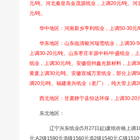
元/吨。河北秦皇岛金茂源纸业，上调20元/吨。河
元/吨。
华中地区：河南新乡亨利纸业，上调50-30元
华东地区：山东临清银河瑞雪纸业，上调30-5
上调30-20元/吨。山东枣庄丰源中科/中盛纸业，
纸业，上调30元/吨。安徽宿州鑫光新材料，上调3
黄废上调30元/吨。安徽宣城万里纸业，部分上调5
调20元/吨。福建港兴纸业（老厂），纯大管上调2
西北地区：甘肃静宁县恒达环保，上调30-20
东北地区：
辽宁兴东纸业(5月27日起)废纸价格上调10-20
元;A2级1590元;B级1560元;B2级1540元;C级