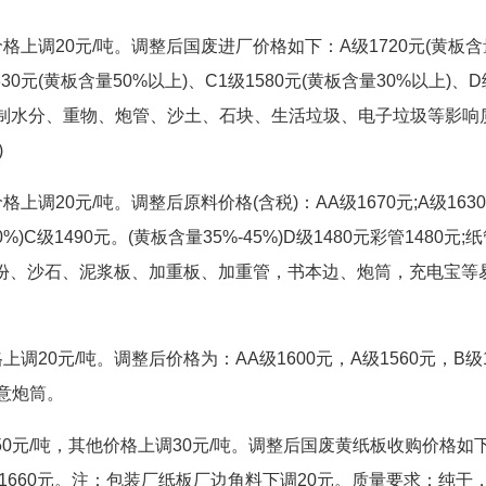
上调20元/吨。调整后国废进厂价格如下：A级1720元(黄板含
630元(黄板含量50%以上)、C1级1580元(黄板含量30%以上)、D
:严格控制水分、重物、炮管、沙土、石块、生活垃圾、电子垃圾等影响
)
调20元/吨。调整后原料价格(含税)：AA级1670元;A级1630
%)C级1490元。(黄板含量35%-45%)D级1480元彩管1480元;纸
水份、沙石、泥浆板、加重板、加重管，书本边、炮筒，充电宝等
20元/吨。调整后价格为：AA级1600元，A级1560元，B级1
意炮筒。
50元/吨，其他价格上调30元/吨。调整后国废黄纸板收购价格如
;C级：1660元。注：包装厂纸板厂边角料下调20元。质量要求：纯干