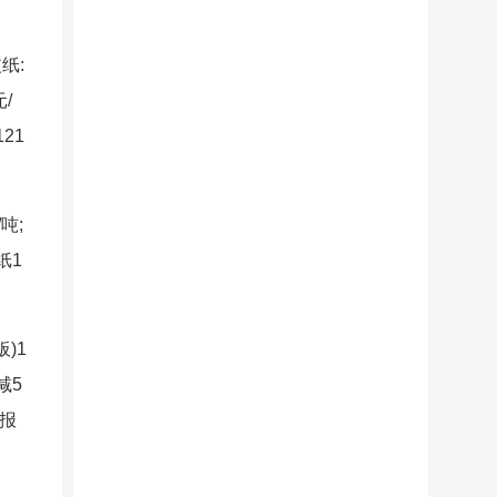
纸:
元/
121
吨;
纸1
)1
减5
报