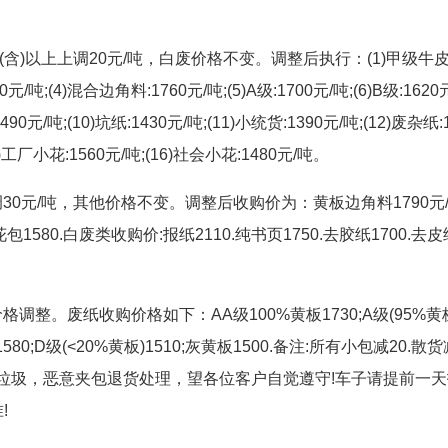
含)以上上调20元/吨，白废价格不变。调整后执行：(1)甲级牛皮
元/吨;(4)混合边角料:1760元/吨;(5)A级:1700元/吨;(6)B级:1620
1490元/吨;(10)坑纸:1430元/吨;(11)小统货:1390元/吨;(12)废杂纸:
15)工厂小花:1560元/吨;(16)社会小花:1480元/吨。
0元/吨，其他价格不变。调整后收购价为：黄板边角料1790元/
0.花包1580.白废类收购价:报纸2110.纯书页1750.去胶纸1700.去皮
整。废纸收购价格如下：AA级100%黄板1730;A级(95%黄板
板)1580;D级(<20%黄板)1510;灰黄板1500.备注:所有小包减20.散货
，垃圾，恶意夹包退货处理，望各位客户自觉遵守!车子请提前一天
!