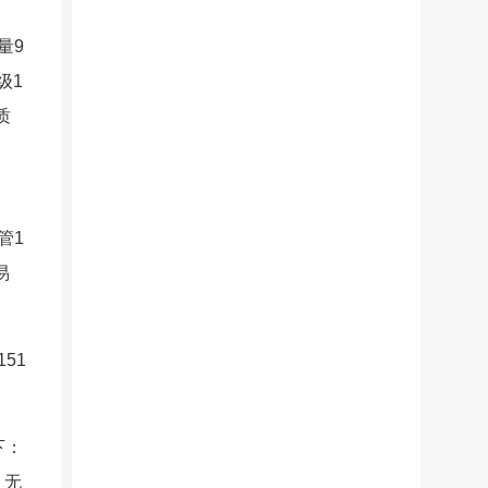
量9
级1
质
管1
易
51
下：
，无