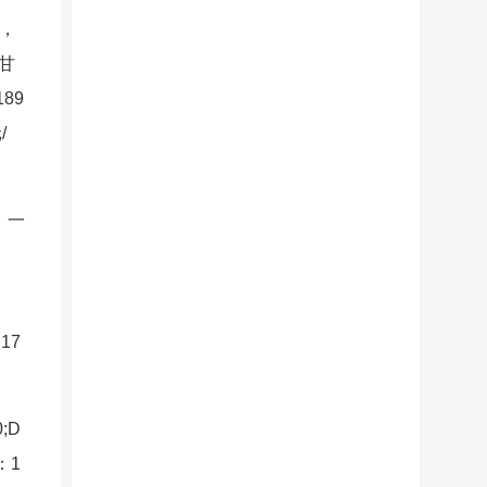
吨，
、甘
89
/
，一
17
;D
：1