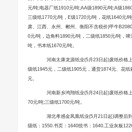
元/吨;电器厂纸1910元/吨;AA级1890元/吨;A级1
三级纸1770元/吨，E级1720元/吨，花纸164
肃、江西、永州、郴州、衡阳不含税价)甲牛B2080元/吨;
0元/吨，边角料1890元/吨，二级纸1850元/吨，啤酒
吨，书本纸1670元/吨。
河南太康龙源纸业(5月23日起)废纸价格上调
级纸1945元，二级纸1905元，通货1874元、花纸箱
元。
河南新乡鸿翔纸业(5月24日起)废纸价格上调20
70元/吨;三级纸1700元/吨。
湖北孝感金凤凰纸业(5月21日起)调整后到厂参考
级纸：1550.书页：1640统书：1640.工业灰板122