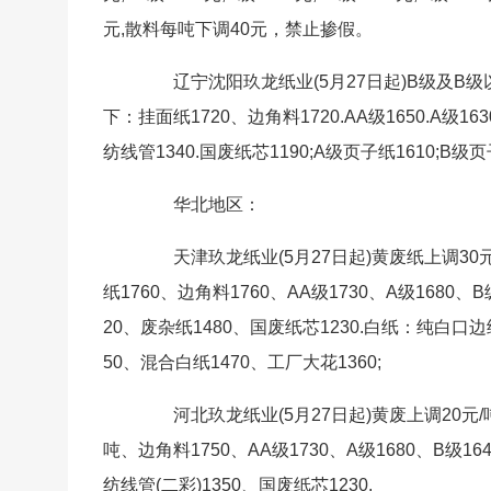
元,散料每吨下调40元，禁止掺假。
辽宁沈阳玖龙纸业(5月27日起)B级及B级
下：挂面纸1720、边角料1720.AA级1650.A级1630.
纺线管1340.国废纸芯1190;A级页子纸1610;B级页子
华北地区：
天津玖龙纸业(5月27日起)黄废纸上调30元/
纸1760、边角料1760、AA级1730、A级1680、B
20、废杂纸1480、国废纸芯1230.白纸：纯白口边
50、混合白纸1470、工厂大花1360;
河北玖龙纸业(5月27日起)黄废上调20元/吨
吨、边角料1750、AA级1730、A级1680、B级164
纺线管(二彩)1350、国废纸芯1230.