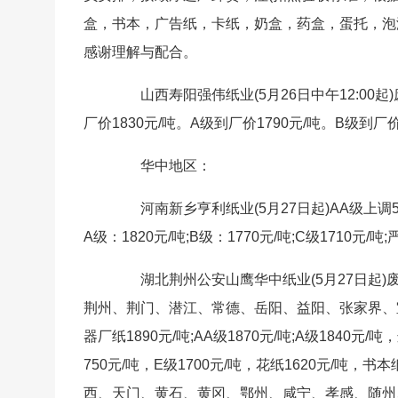
盒，书本，广告纸，卡纸，奶盒，药盒，蛋托，泡
感谢理解与配合。
山西寿阳强伟纸业(5月26日中午12:00起
厂价1830元/吨。A级到厂价1790元/吨。B级到厂价
华中地区：
河南新乡亨利纸业(5月27日起)AA级上调50元
A级：1820元/吨;B级：1770元/吨;C级17
湖北荆州公安山鹰华中纸业(5月27日起)废
荆州、荆门、潜江、常德、岳阳、益阳、张家界、宜昌
器厂纸1890元/吨;AA级1870元/吨;A级1840元
750元/吨，E级1700元/吨，花纸1620元/吨
西、天门、黄石、黄冈、鄂州、咸宁、孝感、随州、恩