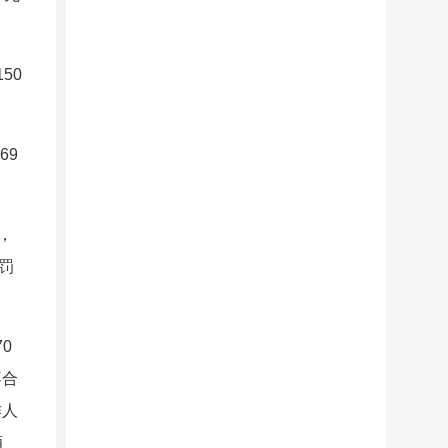
50
69
，
罚
0
不合
作人
酒