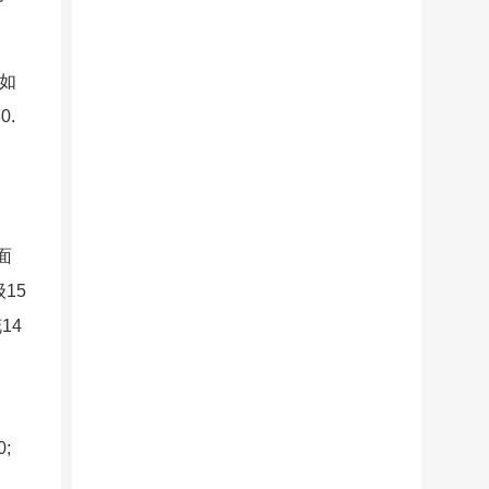
格信息
如
0.
面
级15
14
;