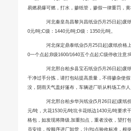
易燃易爆可燃，打水，掺纸管，掺假一律重罚，黄
河北秦皇岛昌黎兴昌纸业(5月25日起)废纸价格
0元/吨;C级：1440元/吨;D级：1350元/吨。
河北保定鼎泰纸业(5月25日起)废纸价格上调
0一个点起;B级1600/1640五个点起;C级停收注意
河北邢台柏乡县宝石纸业(5月26日起)废纸价格
干净过手分拣，请打包站提高质量，不得掺杂使假
没，阴雨天气盖好篷布，车辆进厂听从料场工作人
河北邢台柏乡华兴纸业(5月26日起)废纸价格上调
元/吨，大花1530元/吨坑卡花纸边1430元/
格包，如发现将降级.加重扣点，重者没收，望打
员安排，按顺序进厂卸货，注(扣点验收标准，根