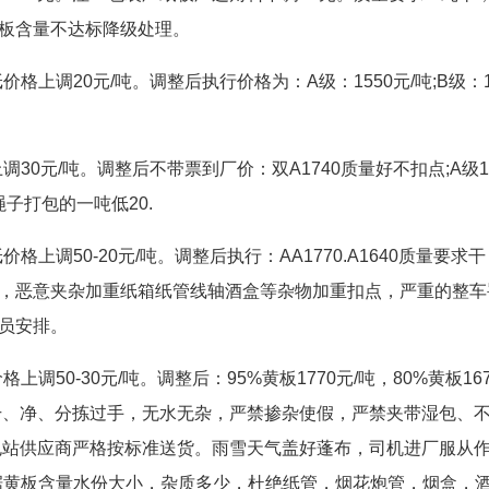
板含量不达标降级处理。
上调20元/吨。调整后执行价格为：A级：1550元/吨;B级：1
30元/吨。调整后不带票到厂价：双A1740质量好不扣点;A级1
:绳子打包的一吨低20.
上调50-20元/吨。调整后执行：AA1770.A1640质量要求干
，恶意夹杂加重纸箱纸管线轴酒盒等杂物加重扣点，严重的整车
员安排。
50-30元/吨。调整后：95%黄板1770元/吨，80%黄板167
吨要求干、净、分拣过手，无水无杂，严禁掺杂使假，严禁夹带湿包、
包站供应商严格按标准送货。雨雪天气盖好蓬布，司机进厂服从
据黄板含量水份大小，杂质多少，杜绝纸管，烟花炮管，烟盒，