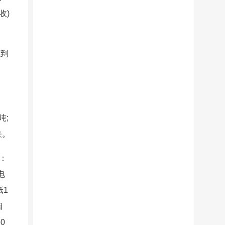
收)
级到
吨;
关。
：
电
纸1
湘
0