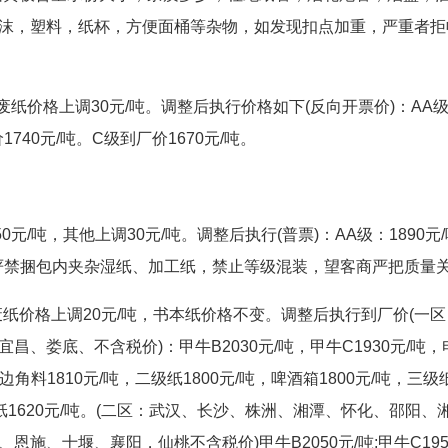
沫，塑料，纸杯，方便面桶等杂物，如发现扣点加重，严重者拒
)废纸价格上调30元/吨。调整后执行价格如下(反向开票价)：AA
1740元/吨。C级到厂价1670元/吨。
/吨，其他上调30元/吨。调整后执行(普票)：AA级：1890元/
10元/吨;严禁捆包内夹杂湿纸、加工纸，禁止等级混装，望客商严把质量
纸价格上调20元/吨，书本纸价格不变。调整后执行到厂价(一区
、娄底、不含税价)：甲牛B2030元/吨，甲牛C1930元/吨，
/吨，边角料1810元/吨，二级纸1800元/吨，啤酒箱1800元/吨，三级
，书本纸1620元/吨。(二区：武汉、长沙、株洲、湘潭、怀化、邵阳、
施、十堰、襄阳，仙桃不含税价)甲牛B2050元/吨;甲牛C195