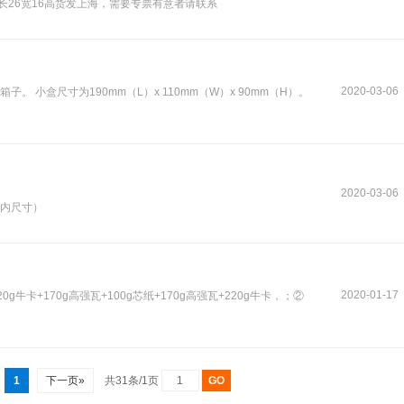
长26宽16高货发上海，需要专票有意者请联系
2020-03-06
。 小盒尺寸为190mm（L）x 110mm（W）x 90mm（H）。
2020-03-06
58（内尺寸）
2020-01-17
20g牛卡+170g高强瓦+100g芯纸+170g高强瓦+220g牛卡，；②
1
下一页»
共31条/1页