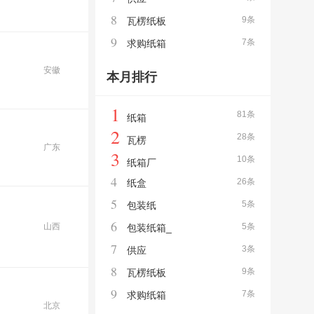
8
9条
瓦楞纸板
9
7条
求购纸箱
安徽
本月排行
1
81条
纸箱
2
28条
瓦楞
广东
3
10条
纸箱厂
4
26条
纸盒
5
5条
包装纸
6
山西
5条
包装纸箱_
7
3条
供应
8
9条
瓦楞纸板
9
7条
求购纸箱
北京