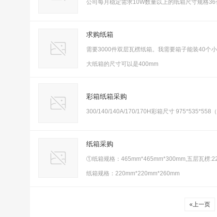
公司每月稳定需求10W数量以上的纸箱尺寸规格36
求购纸箱
需要3000件双层瓦楞纸箱。我需要箱子能装40个小箱子
大纸箱的尺寸可以是400mm
彩箱纸箱采购
300/140/140A/170/170H彩箱尺寸 975*535*5
纸箱采购
①纸箱规格：465mm*465mm*300mm,五层瓦楞:2
纸箱规格：220mm*220mm*260mm
«上一页