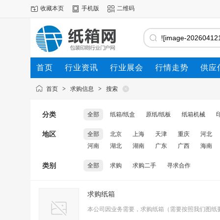
收藏本页
手机版
二维码
首页
行业资讯
行业展会
行情走势
供应
首页
>
求购信息
>
搜索
分类
全部
纸箱/纸盒
原纸/纸板
纸箱机械
地区
全部
北京
上海
天津
重庆
河北
河南
湖北
湖南
广东
广西
海南
类别
全部
求购
求购二手
寻求合作
求购纸箱
本公司因业务需要，求购纸箱（需要按照我们图纸