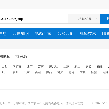
信息
印刷知识
纸箱厂家
纸箱印刷
纸箱技术
印
印刷机械
其他求购
山西
内蒙古
辽宁
吉林
黑龙江
江苏
浙江
安徽
福建
四川
贵州
云南
西藏
陕西
甘肃
青海
宁夏
新疆
台湾
2026-07-13
要求生产），望有实力的厂家与个人若有合作意向，请电话与我联