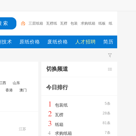
三层纸箱
瓦楞纸
瓦楞
包装
求购纸箱
纸板
纸
箱厂
瓦楞纸板
瓦楞纸箱
纸箱
刷技术
原纸价格
废纸价格
人才招聘
简历
切换频道
江西
山东
今日排行
香港
澳门
1
5条
包装纸
2
28条
瓦楞
3
81条
纸箱
江苏
4
7条
求购纸箱