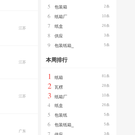
5
2条
包装箱
6
10条
纸箱厂
7
26条
纸盒
江苏
8
3条
供应
9
5条
包装纸箱_
本周排行
江苏
1
81条
纸箱
2
28条
瓦楞
3
10条
江苏
纸箱厂
4
26条
纸盒
5
5条
包装纸
6
5条
包装纸箱_
广东
7
3条
供应