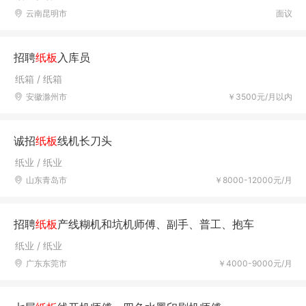
云南昆明市
面议
招聘
纸板
入库员
纸箱 / 纸箱
安徽滁州市
￥3500元/月以内
诚招
纸板
线机长刀头
纸业 / 纸业
山东青岛市
￥8000-12000元/月
招聘
纸板
产线糊机和坑机师傅、副手、普工、抱车
纸业 / 纸业
广东东莞市
￥4000-9000元/月