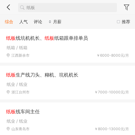
综合
人气
评论
月薪
推荐
纸板
线坑机机长、
纸板
纸箱跟单排单员
纸箱 / 纸箱
江西新余市
￥6000-8000元/月
纸板
生产线刀头、糊机、坑机机长
纸业 / 纸业
浙江台州市
￥7000-10000元/月
纸板
线车间主任
纸业 / 纸业
山东青岛市
￥8000-13000元/月