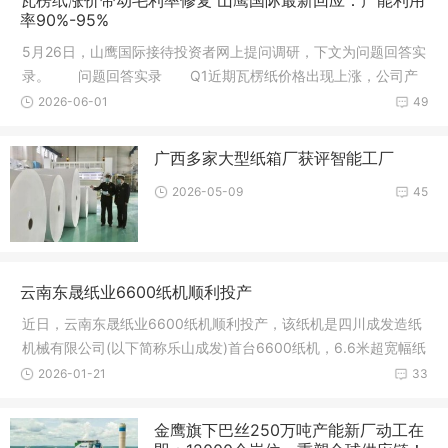
率90%-95%
5月26日，山鹰国际接待投资者网上提问调研，下文为问题回答实
录。 问题回答实录 Q1近期瓦楞纸价格出现上涨，公司产
品均价
2026-06-01
49
广西多家大型纸箱厂获评智能工厂
2026-05-09
45
云南东晟纸业6600纸机顺利投产
近日，云南东晟纸业6600纸机顺利投产，该纸机是四川成发造纸
机械有限公司(以下简称乐山成发)首台6600纸机，6.6米超宽幅纸
幅舒展
2026-01-21
33
金鹰旗下巴丝250万吨产能新厂动工在