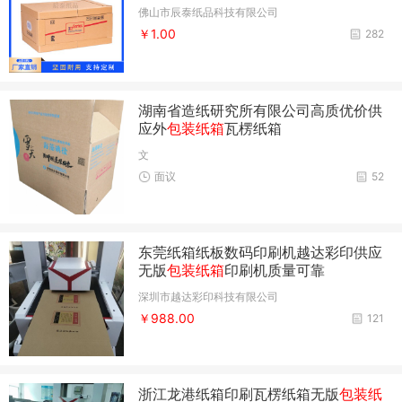
佛山市辰泰纸品科技有限公司
￥1.00
282
湖南省造纸研究所有限公司高质优价供
应外
包装纸箱
瓦楞纸箱
文
面议
52
东莞纸箱纸板数码印刷机越达彩印供应
无版
包装纸箱
印刷机质量可靠
深圳市越达彩印科技有限公司
￥988.00
121
浙江龙港纸箱印刷瓦楞纸箱无版
包装纸