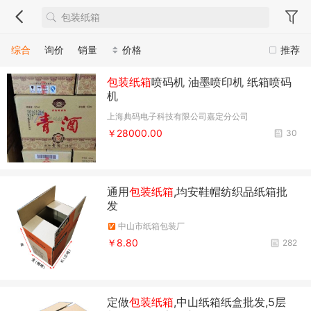
综合
询价
销量
价格
推荐
包装纸箱
喷码机 油墨喷印机 纸箱喷码
机
上海典码电子科技有限公司嘉定分公司
￥28000.00
30
通用
包装纸箱
,均安鞋帽纺织品纸箱批
发
中山市纸箱包装厂
￥8.80
282
定做
包装纸箱
,中山纸箱纸盒批发,5层