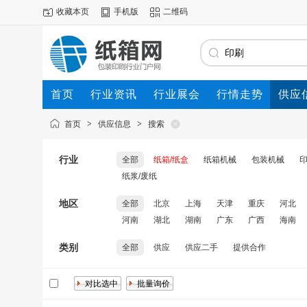
收藏本页
手机版
二维码
首页
行业资讯
行业展会
行情走势
供应
首页
>
供应信息
>
搜索
行业
全部
纸箱/纸盒
纸箱机械
包装机械
纸浆/废纸
地区
全部
北京
上海
天津
重庆
河北
河南
湖北
湖南
广东
广西
海南
类别
全部
供应
供应二手
提供合作