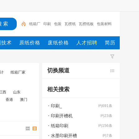
纸箱厂
印刷
包装
瓦楞纸
瓦楞纸板
包装材料
纸箱证
erp
纸箱片材发泡胶
纸箱
刷技术
原纸价格
废纸价格
人才招聘
简历
切换频道
设计
纸箱厂家
相关搜索
江西
山东
香港
澳门
印刷_
约691条
印刷开槽机
约23条
纸箱印刷
约156条
水墨印刷开槽
约7条