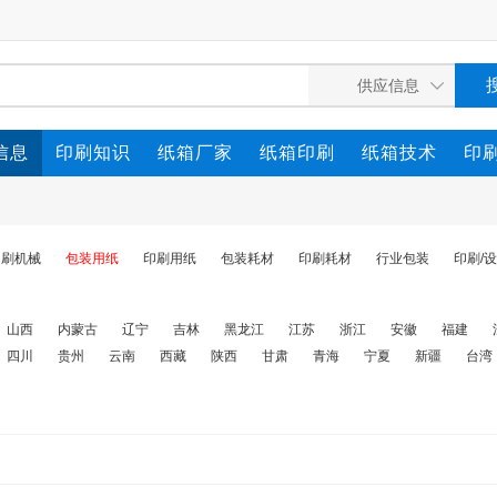
信息
印刷知识
纸箱厂家
纸箱印刷
纸箱技术
印
印刷机械
包装用纸
印刷用纸
包装耗材
印刷耗材
行业包装
印刷/
山西
内蒙古
辽宁
吉林
黑龙江
江苏
浙江
安徽
福建
四川
贵州
云南
西藏
陕西
甘肃
青海
宁夏
新疆
台湾