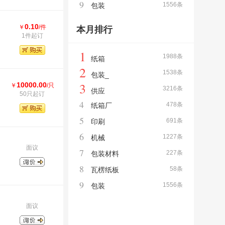
9
1556条
包装
0.10
￥
/件
本月排行
1件起订
1
1988条
纸箱
2
1538条
包装_
3
10000.00
￥
/只
3216条
供应
50只起订
4
478条
纸箱厂
5
691条
印刷
6
1227条
机械
面议
7
227条
包装材料
8
58条
瓦楞纸板
9
1556条
包装
面议