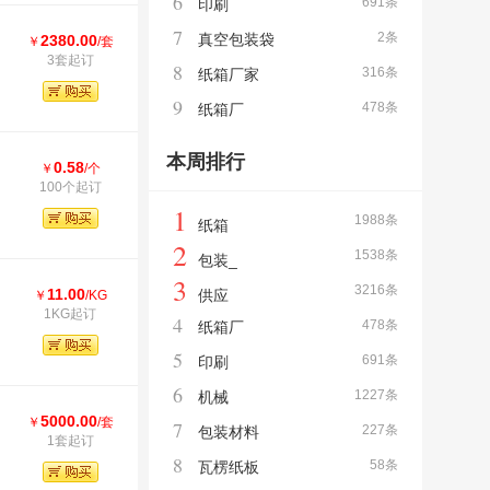
6
691条
印刷
7
2条
真空包装袋
2380.00
￥
/套
3套起订
8
316条
纸箱厂家
9
478条
纸箱厂
本周排行
0.58
￥
/个
100个起订
1
1988条
纸箱
2
1538条
包装_
3
3216条
11.00
供应
￥
/KG
1KG起订
4
478条
纸箱厂
5
691条
印刷
6
1227条
机械
5000.00
￥
/套
7
227条
包装材料
1套起订
8
58条
瓦楞纸板