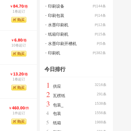
84.70
印刷设备
约144条
￥
/卷
1卷起订
印刷包装
约14条
水墨印刷机
约12条
纸箱印刷机
约15条
6.80
￥
/卷
水墨印刷开槽机
约5条
10卷起订
印刷机
约382条
今日排行
13.20
￥
/卷
1卷起订
1
3216条
供应
2
291条
瓦楞纸
3
1538条
包装_
460.00
￥
/件
4
1556条
1件起订
包装
5
1988条
纸箱