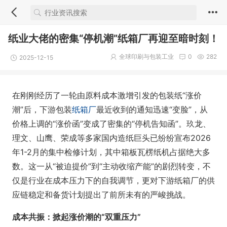
纸业大佬的密集“停机潮”纸箱厂再迎至暗时刻！
全球印刷与包装工业
0
282
2025-12-15
在刚刚经历了一轮由原料成本激增引发的包装纸“涨价
潮”后，下游包装
纸箱厂
最近收到的通知迅速“变脸”，从
价格上调的“涨价函”变成了密集的“停机告知函”。玖龙、
理文、山鹰、荣成等多家国内造纸巨头已纷纷宣布2026
年1-2月的集中检修计划，其中箱板瓦楞纸机占据绝大多
数。这一从“被迫提价”到“主动收缩产能”的剧烈转变，不
仅是行业在成本压力下的自我调节，更对下游纸箱厂的供
应链稳定和备货计划提出了前所未有的严峻挑战。
成本共振：掀起涨价潮的“双重压力”