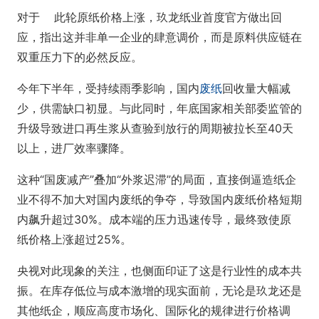
对于 此轮原纸价格上涨，玖龙纸业首度官方做出回
应，指出这并非单一企业的肆意调价，而是原料供应链在
双重压力下的必然反应。
今年下半年，受持续雨季影响，国内
废纸
回收量大幅减
少，供需缺口初显。与此同时，年底国家相关部委监管的
升级导致进口再生浆从查验到放行的周期被拉长至40天
以上，进厂效率骤降。
这种“国废减产”叠加“外浆迟滞”的局面，直接倒逼造纸企
业不得不加大对国内废纸的争夺，导致国内废纸价格短期
内飙升超过30%。成本端的压力迅速传导，最终致使原
纸价格上涨超过25%。
央视对此现象的关注，也侧面印证了这是行业性的成本共
振。在库存低位与成本激增的现实面前，无论是玖龙还是
其他纸企，顺应高度市场化、国际化的规律进行价格调