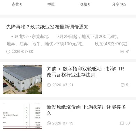
点赞
0
举报
收藏
0
分享
162
先降再涨？玖龙纸业发布最新调价通知
• 玖龙纸业东莞基地 7月29日起，地瓦下调200元/吨。
地再、江再、地牛、地优v下调100元/吨。 玖瓦(48克-90克)
下调10
2026-07-30
41
并购 + 数字预印双轮驱动：拆解 TR
改写瓦楞行业生存法则
2026-07-21
51
新发原纸涨价函 下游纸箱厂还能撑多
久
2026-07-15
80