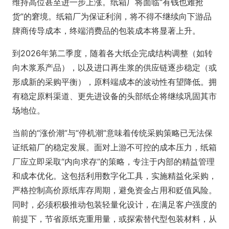
维持高位甚至进一步上涨。纸箱厂将面临“有钱也难抢
货”的窘境。纸箱厂为保证利润，将不得不继续向下游品
牌商传导成本，终端消费品的包装成本将显著上升。
到2026年第二季度，随着各大纸企完成结构调整（如转
向木浆系产品），以及进口再生浆的供应链逐步稳定（或
形成新的采购平衡），原料端成本的波动性有望降低。拥
有稳定原料渠道、更先进设备的头部纸企将继续巩固其市
场地位。
当前的“涨价潮”与“停机潮”意味着传统采购策略已无法保
证纸箱厂的稳定发展。面对上游不可控的成本压力，纸箱
厂应立即采取“内向求存”的策略，专注于内部的精益管理
和成本优化。这包括利用数字化工具，实施精益化采购，
严格控制高价原纸库存周期，避免资金占用和贬值风险。
同时，必须积极推动包装轻量化设计，在满足客户强度的
前提下，节省原纸克重用量，或探索替代型包装材料，从