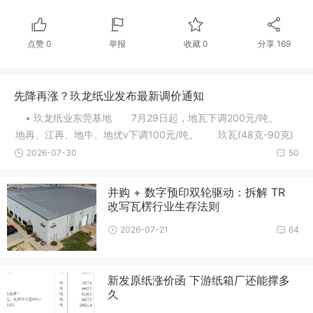
点赞
0
举报
收藏
0
分享
169
先降再涨？玖龙纸业发布最新调价通知
• 玖龙纸业东莞基地 7月29日起，地瓦下调200元/吨。
地再、江再、地牛、地优v下调100元/吨。 玖瓦(48克-90克)
下调10
2026-07-30
50
并购 + 数字预印双轮驱动：拆解 TR
改写瓦楞行业生存法则
2026-07-21
64
新发原纸涨价函 下游纸箱厂还能撑多
久