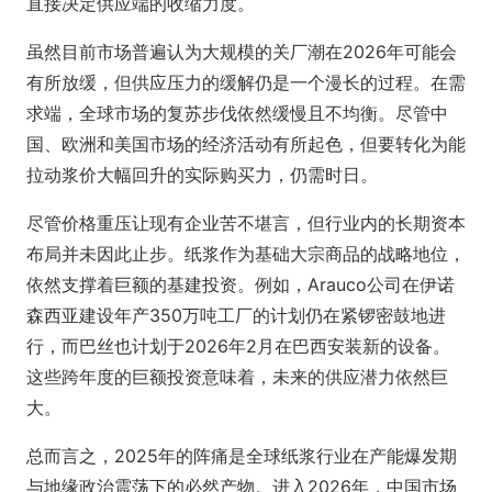
直接决定供应端的收缩力度。
虽然目前市场普遍认为大规模的关厂潮在2026年可能会
有所放缓，但供应压力的缓解仍是一个漫长的过程。在需
求端，全球市场的复苏步伐依然缓慢且不均衡。尽管中
国、欧洲和美国市场的经济活动有所起色，但要转化为能
拉动浆价大幅回升的实际购买力，仍需时日。
尽管价格重压让现有企业苦不堪言，但行业内的长期资本
布局并未因此止步。纸浆作为基础大宗商品的战略地位，
依然支撑着巨额的基建投资。例如，Arauco公司在伊诺
森西亚建设年产350万吨工厂的计划仍在紧锣密鼓地进
行，而巴丝也计划于2026年2月在巴西安装新的设备。
这些跨年度的巨额投资意味着，未来的供应潜力依然巨
大。
总而言之，2025年的阵痛是全球纸浆行业在产能爆发期
与地缘政治震荡下的必然产物。进入2026年，中国市场