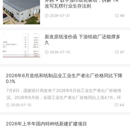
改写瓦楞行业生存法则
2026-07-21
66
新发原纸涨价函 下游纸箱厂还能撑多
久
2026-07-15
97
2026年6月造纸和纸制品业工业生产者出厂价格同比下降
0.1%
7月9日，国家统计局发布了2026年6月份工业生产者出厂价格情
况。2026年6月份，全国工业生产者出厂价格同比上涨4.1%，环
比下降0.3%
2026-07-15
44
2026年上半年国内特种纸新建扩建项目