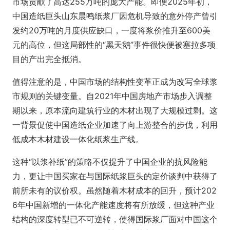
市场贡献了高达255万吨的庞大产能。即便2025年初，
中国造纸巨头山东晨鸣纸浆厂因危机导致的意外停产曾引
发约20万吨的月度供应缺口，一度将浆价推升至600美
元的高位，但这局部性的“黑天鹅”事件很快便被塞拉多项
目的产出完全抵消。
值得注意的是，中国市场的结构性变革正成为改写全球浆
市规则的关键变量。自2021年中国房地产市场步入调整
期以来，原本流向建筑行业的木材出现了大规模过剩。这
一背景促使中国造纸企业加速了向上游整合的步伐，利用
低成本木材建设一体化纸浆生产线。
这种“以浆补纸”的策略不仅提升了中国企业的抗风险能
力，更让中国买家在与国际纸浆巨头的定价谈判中获得了
前所未有的议价权。虽然随着木材成本的回升，预计202
6年中国新增的一体化产能速度将有所放缓，但这种产业
结构的深度转型已不可逆转，使得国际浆厂面对中国这个