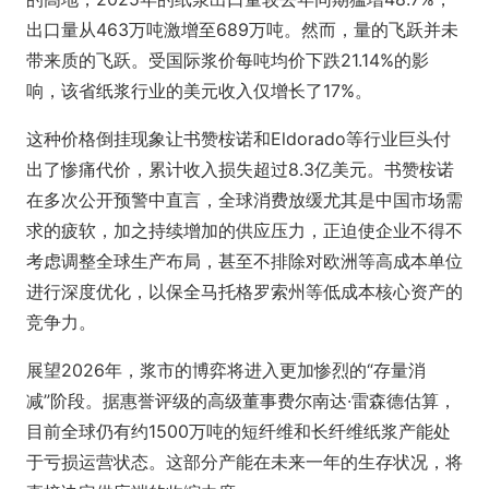
出口量从463万吨激增至689万吨。然而，量的飞跃并未
带来质的飞跃。受国际浆价每吨均价下跌21.14%的影
响，该省纸浆行业的美元收入仅增长了17%。
这种价格倒挂现象让书赞桉诺和Eldorado等行业巨头付
出了惨痛代价，累计收入损失超过8.3亿美元。书赞桉诺
在多次公开预警中直言，全球消费放缓尤其是中国市场需
求的疲软，加之持续增加的供应压力，正迫使企业不得不
考虑调整全球生产布局，甚至不排除对欧洲等高成本单位
进行深度优化，以保全马托格罗索州等低成本核心资产的
竞争力。
展望2026年，浆市的博弈将进入更加惨烈的“存量消
减”阶段。据惠誉评级的高级董事费尔南达·雷森德估算，
目前全球仍有约1500万吨的短纤维和长纤维纸浆产能处
于亏损运营状态。这部分产能在未来一年的生存状况，将