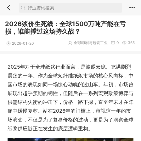
2026浆价生死线：全球1500万吨产能在亏
损，谁能撑过这场持久战？
全球印刷与包装工业
0
365
2026-01-20
2025年对于全球纸浆行业而言，是波谲云诡、充满剧烈
震荡的一年。作为全球短纤维纸浆市场的核心风向标，中
国市场的表现如同一场惊心动魄的过山车。年初，市场曾
展现出超乎预期的韧性，但随后在一系列宏观政策博弈与
供需结构失衡的冲击下，价格一路下探，直至年末才在阵
痛中缓慢复苏。站在2026年的门槛上，审视这一年的市
场演变，不仅是为了复盘价格的波动，更是为了洞察全球
纸浆供应链正在发生的底层逻辑重构。