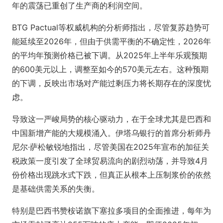
年的震荡已重创了生产商的利润空间。
BTG Pactual等权威机构的分析师指出，尽管复苏趋势可
能延续至2026年，但由于供需平衡的不确定性，2026年
的平均年预测价格已被下调。从2025年上半年乐观预期
的600美元以上，调整至如今的570美元左右。这种预期
的下调，反映出市场对产能过剩压力将长期存在的深度忧
虑。
导致这一严峻局势的核心驱动力，在于全球尤其是巴西和
中国新增产能的大规模涌入。伊塔乌银行的首席分析师丹
尼尔·萨松敏锐地指出，尽管美国在2025年宣布的加征关
税政策一度引发了全球贸易流向的剧烈动荡，并导致4月
份价格出现跳水式下跌，但真正从根本上压制浆价的依然
是基础供需关系的失衡。
特别是巴西书赞桉诺旗下塞拉多项目的全面推进，每年为