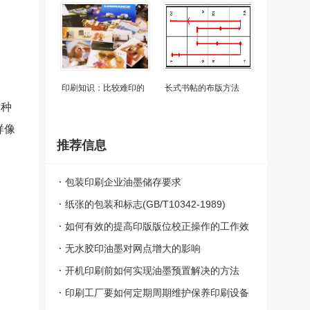
印刷知识：比较难印的
长式书帖的布版方法
这种
样像
推荐信息
包装印刷企业油墨储存要求
纸张的包装和标志(GB/T10342-1989)
如何有效的提高印版版位校正操作的工作效
率
无水胶印油墨对网点增大的影响
开机印刷前如何实现油墨预置解决的方法
印刷工厂要如何定期周期维护保养印刷设备