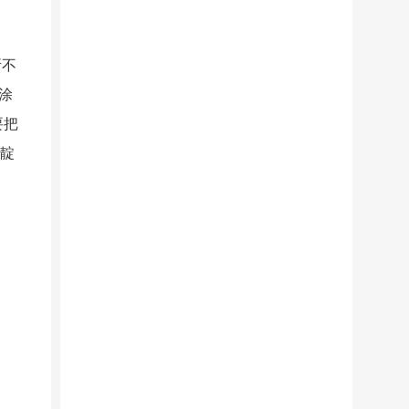
所不
涂
要把
为靛