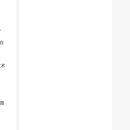
。
在
技术
的微