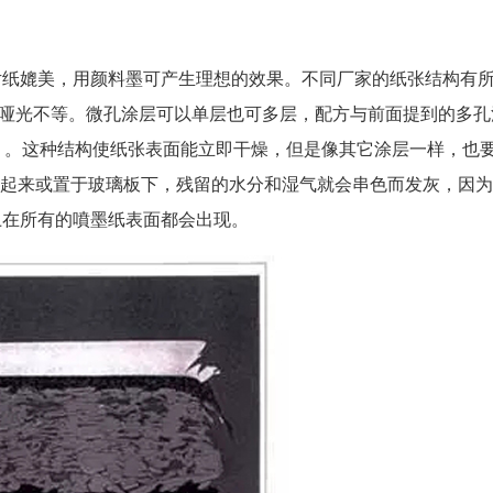
统银盐照片纸媲美，用颜料墨可产生理想的效果。不同厂家的纸张结构有
哑光不等。微孔涂层可以单层也可多层，配方与前面提到的多孔
m）。这种结构使纸张表面能立即干燥，但是像其它涂层一样，也
夹起来或置于玻璃板下，残留的水分和湿气就会串色而发灰，因
上在所有的噴墨纸表面都会出现。