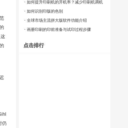
如何提升印刷机的开机率？减少印刷机调机
时间
如何识别印版的色别
范
全球市场主流拼大版软件功能介绍
的
画册印刷的印前准备与试印过程步骤
从这
点击排行
的
迟
hl
时仍