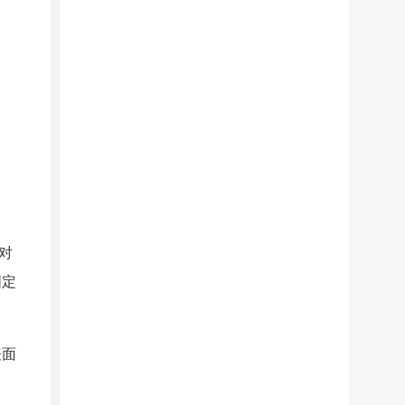
对
固定
表面