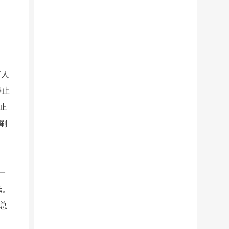
商人
停止
止
刷
一
纸。
总