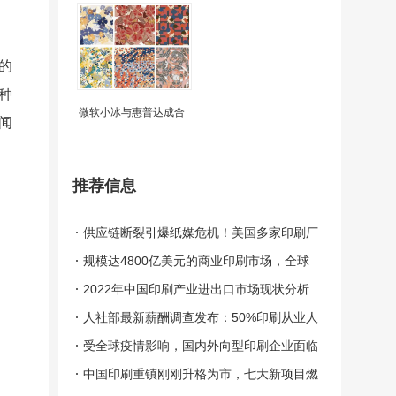
的
种
微软小冰与惠普达成合
闻
推荐信息
供应链断裂引爆纸媒危机！美国多家印刷厂
被迫关闭!
规模达4800亿美元的商业印刷市场，全球
前10大集团有谁？
2022年中国印刷产业进出口市场现状分析
人社部最新薪酬调查发布：50%印刷从业人
员年收入不超过5.27万元
受全球疫情影响，国内外向型印刷企业面临
接单难、履约难等难题
中国印刷重镇刚刚升格为市，七大新项目燃