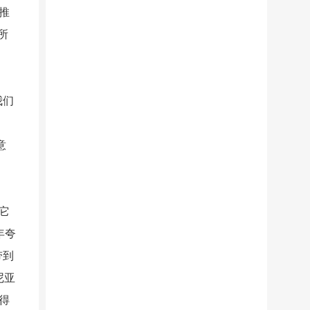
推
所
我们
意
它
年夸
带到
尼亚
得