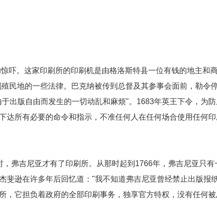
所的惊吓。这家印刷所的印刷机是由格洛斯特县一位有钱的地主和
刷殖民地的一些法律。巴克纳被传到总督及其参事会面前，勒令
于出版自由而发生的一切动乱和麻烦"。1683年英王下令，为防
下达所有必要的命令和指示，不准任何人在任何场合使用任何印
店时，弗吉尼亚才有了印刷所。从那时起到1766年，弗吉尼亚只有
杰斐逊在许多年后回忆道："我不知道弗吉尼亚曾经禁止出版报
所，它担负着政府的全部印刷事务，独享官方特权，没有任何被