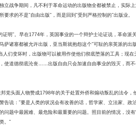
独立战争期间，凡不利于革命运动的出版物全都被禁止，实际上
要求的不是"自由出版"，而是回到"受到严格控制的"出版业。
的证明"。早在1774年，英国事业的一个辩护士论证说，革命派
马萨诸塞都被允许出版，亚当斯就抱怨这个"可耻的亲英派的出
…当人们变坏时，出版物可以被用作使他们彻底堕落的工具；现在
，使道德彻底沦丧……出版自由只会加速自由事业的毁灭，而不
邦党头面人物赞成1798年的关于处置外侨和煽动叛乱的法令，
警告说："要是人类的状况会有改善的话，哲学家、立法家、政
的问题中最困难、最危险和最重要的问题。照目前的情况，没有
类。"