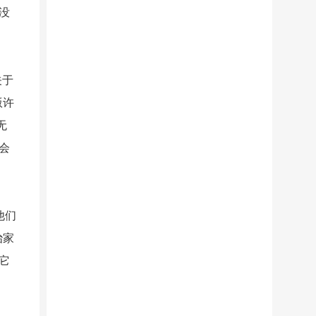
没
关于
版许
无
会
他们
治家
它