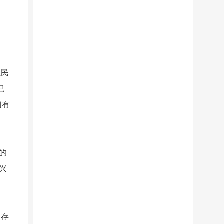
殖民
已
们有
的
兴
遍存