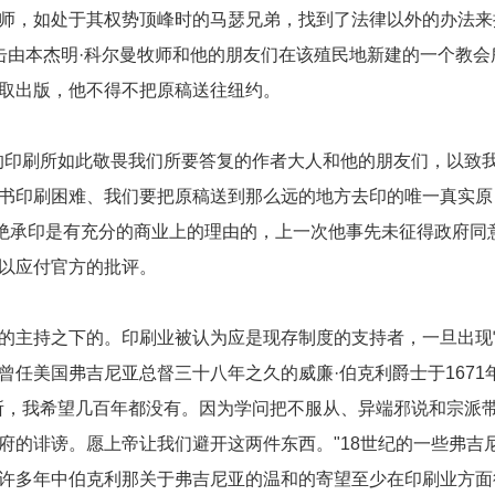
师，如处于其权势顶峰时的马瑟兄弟，找到了法律以外的办法来
攻击由本杰明·科尔曼牧师和他的朋友们在该殖民地新建的一个教会
取出版，他不得不把原稿送往纽约。
的印刷所如此敬畏我们所要答复的作者大人和他的朋友们，以致
书印刷困难、我们要把原稿送到那么远的地方去印的唯一真实原
拒绝承印是有充分的商业上的理由的，上一次他事先未征得政府同
以应付官方的批评。
的主持之下的。印刷业被认为应是现存制度的支持者，一旦出现
任美国弗吉尼亚总督三十八年之久的威廉·伯克利爵士于1671
所，我希望几百年都没有。因为学问把不服从、异端邪说和宗派
府的诽谤。愿上帝让我们避开这两件东西。"18世纪的一些弗吉
许多年中伯克利那关于弗吉尼亚的温和的寄望至少在印刷业方面