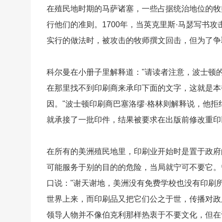
在殖民地时期的马萨诸塞，一些占据统治地位的牧
行他们的准则。1700年，当英克里斯·马瑟写书
实行的做法时，被攻击的牧师撰文回击，但为了争
科尔曼在小册子里解释道："请读者注意，波士顿
在那里找不到印刷商来承印下面的文字，这就是本
因。"波士顿印刷商巴塞洛缪·格林则解释说，他
就承接了一批印件，结果被要求在出版前修改重印
在所有的美洲殖民地里，印刷业开始时是置于政府
可能服务于别的目的的危险，当局就宁可不要它。曾
口说："谢天谢地，美洲没有免费学校也没有印刷
世界上来，而印刷品又把它们公之于世，传播对政
领导人物并不像伯克利那样热衷于不要文化，但在