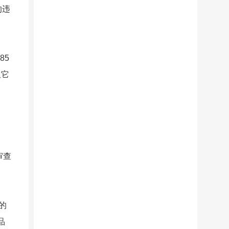
的违
85
但它
审查
的
品