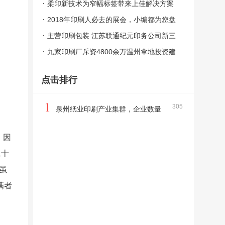
爆包装印刷圈
柔印新技术为窄幅标签带来上佳解决方案
2018年印刷人必去的展会，小编都为您盘
点好逛展计划了
主营印刷包装 江苏联通纪元印务公司新三
板挂牌上市
九家印刷厂斥资4800余万温州拿地投资建
设
点击排行
1
305
泉州纸业印刷产业集群，企业数量
和年产值均占全省三成
。因
二十
虽
满者