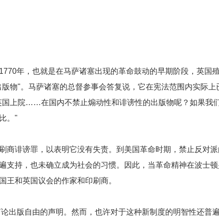
1770年，也就是在马萨诸塞出现的革命鼓动的早期阶段，英国
出版物"。马萨诸塞的总督参事会答复说，它在宪法范围内实际上
英国上院……在国内不禁止煽动性和诽谤性的出版物呢？如果我
比。"
刷商诽谤罪，以表明它没有失责。到美国革命时期，禁止反对派
遍支持，也未确立成为社会的习惯。因此，当革命精神在波士顿
国王和英国议会的作家和印刷商。
成言论出版自由的声明。然而，也许对于这种新制度的明智性还普