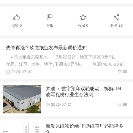
点赞
0
举报
收藏
0
分享
86
先降再涨？玖龙纸业发布最新调价通知
• 玖龙纸业东莞基地 7月29日起，地瓦下调200元/吨。
地再、江再、地牛、地优v下调100元/吨。 玖瓦(48克-90克)
下调10
2026-07-30
55
并购 + 数字预印双轮驱动：拆解 TR
改写瓦楞行业生存法则
2026-07-21
66
新发原纸涨价函 下游纸箱厂还能撑多
久