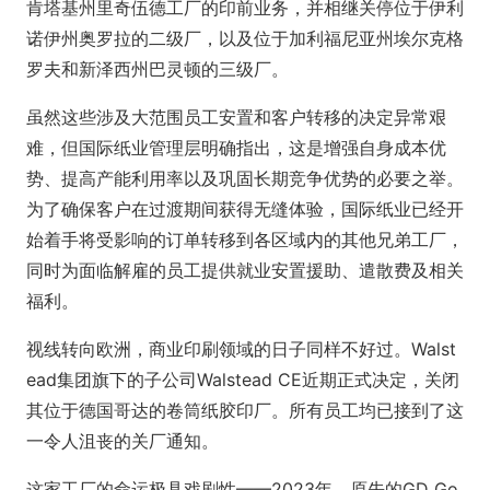
肯塔基州里奇伍德工厂的印前业务，并相继关停位于伊利
诺伊州奥罗拉的二级厂，以及位于加利福尼亚州埃尔克格
罗夫和新泽西州巴灵顿的三级厂。
虽然这些涉及大范围员工安置和客户转移的决定异常艰
难，但国际纸业管理层明确指出，这是增强自身成本优
势、提高产能利用率以及巩固长期竞争优势的必要之举。
为了确保客户在过渡期间获得无缝体验，国际纸业已经开
始着手将受影响的订单转移到各区域内的其他兄弟工厂，
同时为面临解雇的员工提供就业安置援助、遣散费及相关
福利。
视线转向欧洲，商业印刷领域的日子同样不好过。Walst
ead集团旗下的子公司Walstead CE近期正式决定，关闭
其位于德国哥达的卷筒纸胶印厂。所有员工均已接到了这
一令人沮丧的关厂通知。
这家工厂的命运极具戏剧性——2023年，原先的GD Go