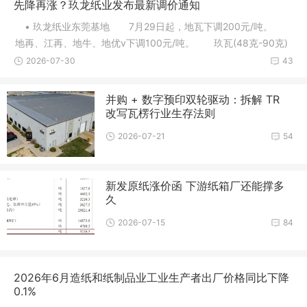
先降再涨？玖龙纸业发布最新调价通知
• 玖龙纸业东莞基地 7月29日起，地瓦下调200元/吨。
地再、江再、地牛、地优v下调100元/吨。 玖瓦(48克-90克)
下调10
2026-07-30
43
并购 + 数字预印双轮驱动：拆解 TR
改写瓦楞行业生存法则
2026-07-21
54
新发原纸涨价函 下游纸箱厂还能撑多
久
2026-07-15
84
2026年6月造纸和纸制品业工业生产者出厂价格同比下降
0.1%