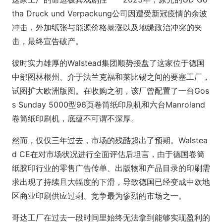
tha Druck und Verpackung公司因遭受新冠疫情的余波
冲击，外加纸张与能源价格暴涨以及地缘政治冲突的夹
击，最终宣告破产。
彼时实力雄厚的Walstead集团顺势接盘了这家位于德国
中部图林根州、介于法兰克福和莱比锡之间的要塞工厂，
试图扩大欧洲版图。在收购之初，该厂曾配置了一台Gos
s Sunday 5000型96页卷筒纸印刷机和六台Manroland
卷筒纸印刷机，底蕴不可谓不深厚。
然而，仅仅三年过去，市场的残酷超出了预期。Walstea
d CE在对市场状况进行全面评估后坦言，由于德国卷筒
纸胶印行业的零售广告传单、出版物和产品目录的印刷需
求出现了持续且大幅度的下滑，导致德国已经变成中欧地
区商业印刷供应过剩、竞争最为惨烈的市场之一。
哥达工厂在过去一段时间里始终无法拿到能够实现盈利的